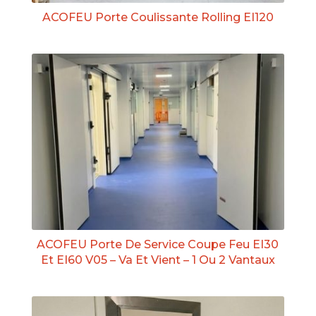
ACOFEU Porte Coulissante Rolling EI120
ACOFEU Porte De Service Coupe Feu EI30
Et EI60 V05 – Va Et Vient – 1 Ou 2 Vantaux